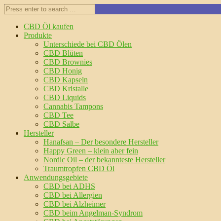
CBD Öl kaufen
Produkte
Unterschiede bei CBD Ölen
CBD Blüten
CBD Brownies
CBD Honig
CBD Kapseln
CBD Kristalle
CBD Liquids
Cannabis Tampons
CBD Tee
CBD Salbe
Hersteller
Hanafsan – Der besondere Hersteller
Happy Green – klein aber fein
Nordic Oil – der bekannteste Hersteller
Traumtropfen CBD Öl
Anwendungsgebiete
CBD bei ADHS
CBD bei Allergien
CBD bei Alzheimer
CBD beim Angelman-Syndrom