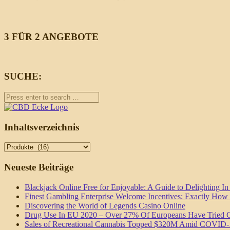
Beiträge
3 FÜR 2 ANGEBOTE
SUCHE:
Inhaltsverzeichnis
Inhaltsverzeichnis
Neueste Beiträge
Blackjack Online Free for Enjoyable: A Guide to Delighting I
Finest Gambling Enterprise Welcome Incentives: Exactly How
Discovering the World of Legends Casino Online
Drug Use In EU 2020 – Over 27% Of Europeans Have Tried C
Sales of Recreational Cannabis Topped $320M Amid COVID-