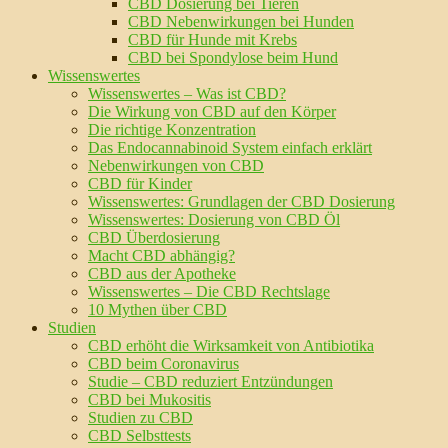
CBD Dosierung bei Tieren
CBD Nebenwirkungen bei Hunden
CBD für Hunde mit Krebs
CBD bei Spondylose beim Hund
Wissenswertes
Wissenswertes – Was ist CBD?
Die Wirkung von CBD auf den Körper
Die richtige Konzentration
Das Endocannabinoid System einfach erklärt
Nebenwirkungen von CBD
CBD für Kinder
Wissenswertes: Grundlagen der CBD Dosierung
Wissenswertes: Dosierung von CBD Öl
CBD Überdosierung
Macht CBD abhängig?
CBD aus der Apotheke
Wissenswertes – Die CBD Rechtslage
10 Mythen über CBD
Studien
CBD erhöht die Wirksamkeit von Antibiotika
CBD beim Coronavirus
Studie – CBD reduziert Entzündungen
CBD bei Mukositis
Studien zu CBD
CBD Selbsttests