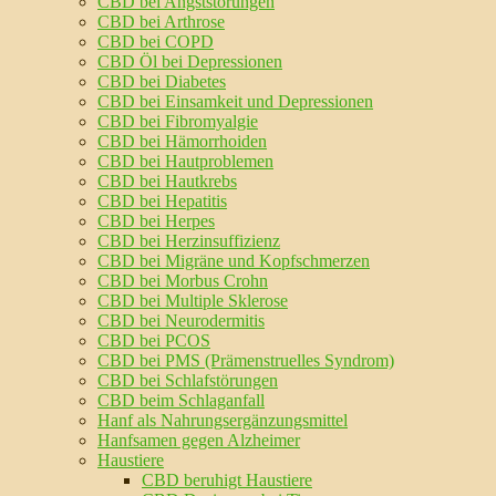
CBD bei Angststörungen
CBD bei Arthrose
CBD bei COPD
CBD Öl bei Depressionen
CBD bei Diabetes
CBD bei Einsamkeit und Depressionen
CBD bei Fibromyalgie
CBD bei Hämorrhoiden
CBD bei Hautproblemen
CBD bei Hautkrebs
CBD bei Hepatitis
CBD bei Herpes
CBD bei Herzinsuffizienz
CBD bei Migräne und Kopfschmerzen
CBD bei Morbus Crohn
CBD bei Multiple Sklerose
CBD bei Neurodermitis
CBD bei PCOS
CBD bei PMS (Prämenstruelles Syndrom)
CBD bei Schlafstörungen
CBD beim Schlaganfall
Hanf als Nahrungsergänzungsmittel
Hanfsamen gegen Alzheimer
Haustiere
CBD beruhigt Haustiere